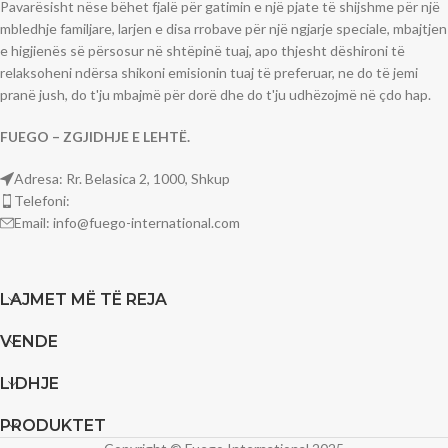
Pavarësisht nëse bëhet fjalë për gatimin e një pjate të shijshme për një
mbledhje familjare, larjen e disa rrobave për një ngjarje speciale, mbajtjen
e higjienës së përsosur në shtëpinë tuaj, apo thjesht dëshironi të
relaksoheni ndërsa shikoni emisionin tuaj të preferuar, ne do të jemi
pranë jush, do t'ju mbajmë për dorë dhe do t'ju udhëzojmë në çdo hap.
FUEGO – ZGJIDHJE E LEHTË.
Adresa: Rr. Belasica 2, 1000, Shkup
Telefoni:
Email: info@fuego-international.com
LAJMET MË TË REJA
VENDE
LIDHJE
PRODUKTET