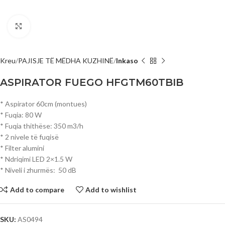
Click to enlarge
Kreu
PAJISJE TË MËDHA KUZHINË
Inkaso
ASPIRATOR FUEGO HFGTM60TBIB
* Aspirator 60cm (montues)
* Fuqia: 80 W
* Fuqia thithëse: 350 m3/h
* 2 nivele të fuqisë
* Filter alumini
* Ndriqimi LED 2×1.5 W
* Niveli i zhurmës: 50 dB
Add to compare
Add to wishlist
SKU:
AS0494