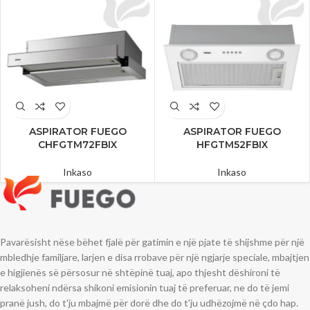
ASPIRATOR FUEGO
ASPIRATOR FUEGO
CHFGTM72FBIX
HFGTM52FBIX
Inkaso
Inkaso
Pavarësisht nëse bëhet fjalë për gatimin e një pjate të shijshme për një
mbledhje familjare, larjen e disa rrobave për një ngjarje speciale, mbajtjen
e higjienës së përsosur në shtëpinë tuaj, apo thjesht dëshironi të
relaksoheni ndërsa shikoni emisionin tuaj të preferuar, ne do të jemi
pranë jush, do t'ju mbajmë për dorë dhe do t'ju udhëzojmë në çdo hap.