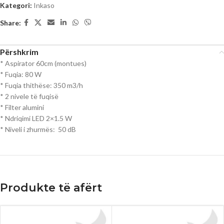
Kategori:
Inkaso
Share:
Përshkrim
* Aspirator 60cm (montues)
* Fuqia: 80 W
* Fuqia thithëse: 350 m3/h
* 2 nivele të fuqisë
* Filter alumini
* Ndriqimi LED 2×1.5 W
* Niveli i zhurmës: 50 dB
Produkte të afërt