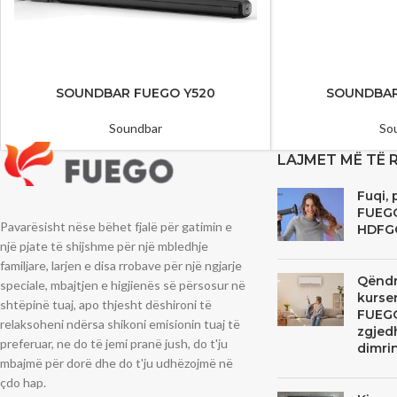
SOUNDBAR FUEGO Y520
SOUNDBAR
Soundbar
So
LAJMET MË TË 
Fuqi, 
FUEG
Pavarësisht nëse bëhet fjalë për gatimin e
HDFG
një pjate të shijshme për një mbledhje
familjare, larjen e disa rrobave për një ngjarje
Qëndr
speciale, mbajtjen e higjienës së përsosur në
kurse
shtëpinë tuaj, apo thjesht dëshironi të
FUEGO
relaksoheni ndërsa shikoni emisionin tuaj të
zgjedh
preferuar, ne do të jemi pranë jush, do t'ju
dimrin
mbajmë për dorë dhe do t'ju udhëzojmë në
çdo hap.