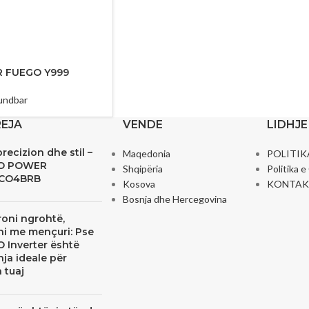
 FUEGO Y999
undbar
REJA
VENDE
LIDHJE
precizion dhe stil –
Maqedonia
POLITIK
O POWER
Shqipëria
Politika 
CO4BRB
Kosova
KONTAK
Bosnja dhe Hercegovina
oni ngrohtë,
ni me mençuri: Pse
 Inverter është
ja ideale për
 tuaj