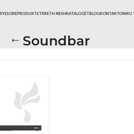
KRYESORE
PRODUKTET
RRETH NESH
KATALOGËT
BLOG
KONTAKTONI
KU 
Soundbar