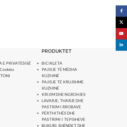
Suport TV
Face
Tenda Projektori
X
SKARA DHE MAKINAT E BUKËS
YouT
TV FUEGO
43EL720GTV
linked
PRODUKTET
Te Gjithe TV
A E PRIVATËSISË
BICIKLETA
e Cookies
PAJISJE TË MËDHA
TONI
KUZHINË
PAJISJE TË KRUJSHME
KUZHINË
KRIJIM DHE NGROHJES
LAVARJE, THARJE DHE
PASTRIM I RROBAVE
PËRTHITHËS DHE
PASTRIMI I TEPISHEVE
BUKURI, SHËNDET DHE