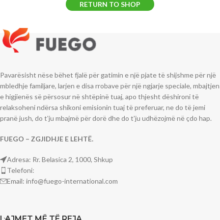
RETURN TO SHOP
Pavarësisht nëse bëhet fjalë për gatimin e një pjate të shijshme për një
mbledhje familjare, larjen e disa rrobave për një ngjarje speciale, mbajtjen
e higjienës së përsosur në shtëpinë tuaj, apo thjesht dëshironi të
relaksoheni ndërsa shikoni emisionin tuaj të preferuar, ne do të jemi
pranë jush, do t'ju mbajmë për dorë dhe do t'ju udhëzojmë në çdo hap.
FUEGO – ZGJIDHJE E LEHTË.
Adresa: Rr. Belasica 2, 1000, Shkup
Telefoni:
Email: info@fuego-international.com
LAJMET MË TË REJA