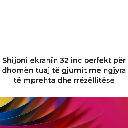
produkteve është qëllimi ynë kryesor. Asgjë nuk është më e
rëndësishme sesa të keni një pajisje të lehtë për t’u përdorur në
shtëpinë tuaj që i bën detyrat e përditshme të duken të këndshme
sesa punët e përditshme. Zgjedhja e një produkti për shtëpinë tuaj
nuk ka qenë kurrë kaq e rëndësishme, por kaq e lehtë.
FUEGO Zgjedhje e lehtë!
Shijoni ekranin 32 inc perfekt për
dhomën tuaj të gjumit me ngjyra
të mprehta dhe rrëzëllitëse