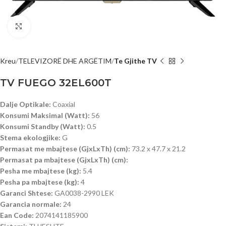
Click to enlarge
Kreu
TELEVIZORË DHE ARGËTIM
Te Gjithe TV
TV FUEGO 32EL600T
Dalje Optikale:
Coaxial
Konsumi Maksimal (Watt):
56
Konsumi Standby (Watt):
0.5
Stema ekologjike:
G
Permasat me mbajtese (GjxLxTh) (cm):
73.2 x 47.7 x 21.2
Permasat pa mbajtese (GjxLxTh) (cm):
Pesha me mbajtese (kg):
5.4
Pesha pa mbajtese (kg):
4
Garanci Shtese:
GA0038-2990 LEK
Garancia normale:
24
Ean Code:
2074141185900