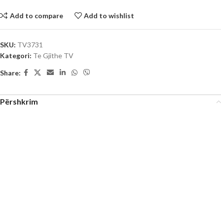
Add to compare
Add to wishlist
SKU:
TV3731
Kategori:
Te Gjithe TV
Share:
Përshkrim
Të gjithë parashikojnë që e ardhmja e tyre të jetë e lehtë, e qetë pa
pengesa. Të kesh një jetë të relaksuar garanton shëndet të mirë, më
pak stres dhe fokus më të mirë të përgjithshëm në gjërat e
rëndësishme që na bëjnë të lumtur dhe produktivë. Tingëllon si një
ëndërr apo jo? Epo qëllimi ynë është t’ju ndihmojmë ta jetoni atë
ëndërr. Zbatimi i thjeshtësisë si dhe i besueshmërisë në dizajnimin e