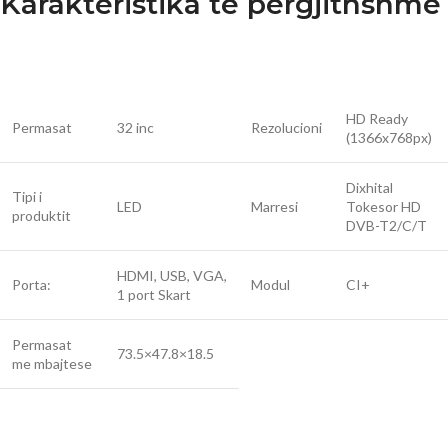
Karakteristika të përgjithshme
HD Ready
Permasat
32 inc
Rezolucioni
(1366x768px)
Dixhital
Tipi i
LED
Marresi
Tokesor HD
produktit
DVB-T2/C/T
HDMI, USB, VGA,
Porta:
Modul
CI+
1 port Skart
Permasat
73.5×47.8×18.5
me mbajtese