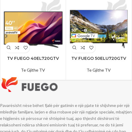
TV FUEGO 40EL720GTV
TV FUEGO 50ELU720GTV
Te Gjithe TV
Te Gjithe TV
Pavarësisht nëse bëhet fjalë për gatimin e një pjate të shijshme për një
mbledhje familjare, larjen e disa rrobave për një ngjarje speciale, mbajtjen
e higjienës së përsosur në shtëpinë tuaj, apo thjesht dëshironi të
relaksoheni ndërsa shikoni emisionin tuaj të preferuar, ne do të jemi
pranë jush, do t'ju mbajmë për dorë dhe do t'ju udhëzojmë në çdo hap.