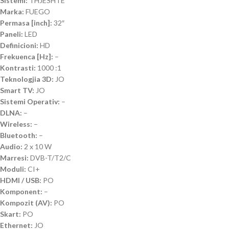
Sistemi:
THJESHTE
Marka:
FUEGO
Permasa [inch]:
32″
Paneli:
LED
Definicioni:
HD
Frekuenca [Hz]:
–
Kontrasti:
1000 :1
Teknologjia 3D:
JO
Smart TV:
JO
Sistemi Operativ:
–
DLNA:
–
Wireless:
–
Bluetooth:
–
Audio:
2 x 10 W
Marresi:
DVB-T/T2/C
Moduli:
CI+
HDMI / USB:
PO
Komponent:
–
Kompozit (AV):
PO
Skart:
PO
Ethernet:
JO