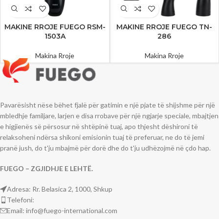
MAKINE RROJE FUEGO RSM-
MAKINE RROJE FUEGO TN-
1503A
286
Makina Rroje
Makina Rroje
Pavarësisht nëse bëhet fjalë për gatimin e një pjate të shijshme për një
mbledhje familjare, larjen e disa rrobave për një ngjarje speciale, mbajtjen
e higjienës së përsosur në shtëpinë tuaj, apo thjesht dëshironi të
relaksoheni ndërsa shikoni emisionin tuaj të preferuar, ne do të jemi
pranë jush, do t'ju mbajmë për dorë dhe do t'ju udhëzojmë në çdo hap.
FUEGO – ZGJIDHJE E LEHTË.
Adresa: Rr. Belasica 2, 1000, Shkup
Telefoni:
Email: info@fuego-international.com