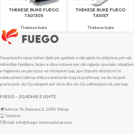
THEKESE BUKE FUEGO
THEKESE BUKE FUEGO
TA01305
TA1057
Thekese buke
Thekese buke
Pavarësisht nëse bëhet fjalë për gatimin e një pjate të shijshme për një
mbledhje familjare, larjen e disa rrobave për një ngjarje speciale, mbajtjen
e higjienës së përsosur në shtëpinë tuaj, apo thjesht dëshironi të
relaksoheni ndërsa shikoni emisionin tuaj të preferuar, ne do të jemi
pranë jush, do t'ju mbajmë për dorë dhe do t'ju udhëzojmë në çdo hap.
FUEGO – ZGJIDHJE E LEHTË.
Adresa: Rr. Belasica 2, 1000, Shkup
Telefoni:
Email: info@fuego-international.com