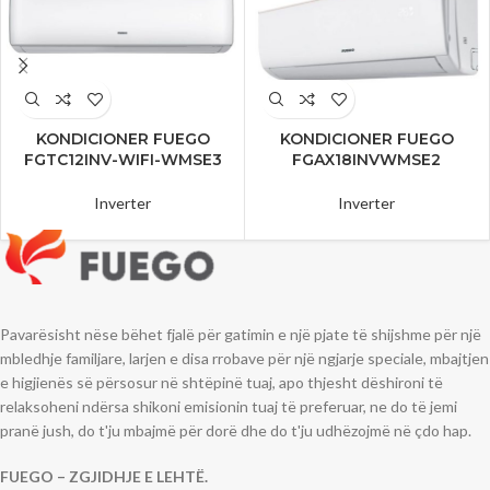
KONDICIONER FUEGO
KONDICIONER FUEGO
FGTC12INV-WIFI-WMSE3
FGAX18INVWMSE2
Inverter
Inverter
Pavarësisht nëse bëhet fjalë për gatimin e një pjate të shijshme për një
mbledhje familjare, larjen e disa rrobave për një ngjarje speciale, mbajtjen
e higjienës së përsosur në shtëpinë tuaj, apo thjesht dëshironi të
relaksoheni ndërsa shikoni emisionin tuaj të preferuar, ne do të jemi
pranë jush, do t'ju mbajmë për dorë dhe do t'ju udhëzojmë në çdo hap.
FUEGO – ZGJIDHJE E LEHTË.