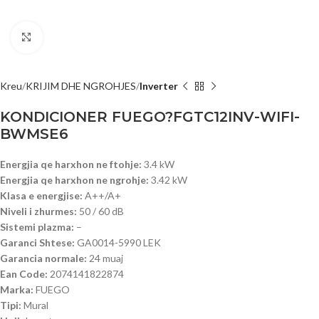
Click to enlarge
Kreu
KRIJIM DHE NGROHJES
Inverter
KONDICIONER FUEGO?FGTC12INV-WIFI-
BWMSE6
Energjia qe harxhon ne ftohje:
3.4 kW
Energjia qe harxhon ne ngrohje:
3.42 kW
Klasa e energjise:
A++/A+
Niveli i zhurmes:
50 / 60 dB
Sistemi plazma:
–
Garanci Shtese:
GA0014-5990 LEK
Garancia normale:
24 muaj
Ean Code:
2074141822874
Marka:
FUEGO
Tipi:
Mural