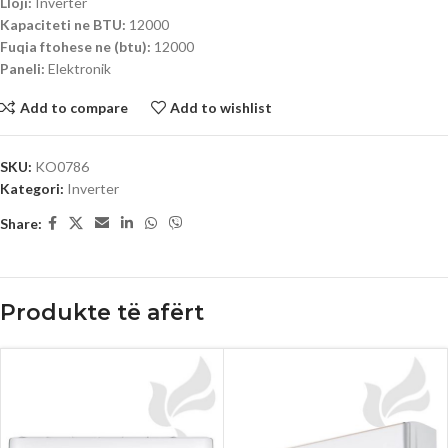
Lloji:
Inverter
Kapaciteti ne BTU:
12000
Fuqia ftohese ne (btu):
12000
Paneli:
Elektronik
Add to compare
Add to wishlist
SKU:
KO0786
Kategori:
Inverter
Share:
Produkte të afërt