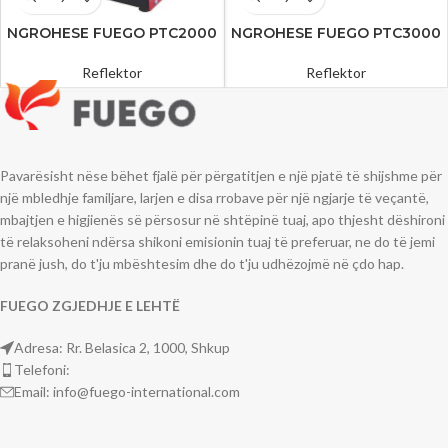
NGROHESE FUEGO PTC2000
NGROHESE FUEGO PTC3000
Reflektor
Reflektor
Pavarësisht nëse bëhet fjalë për përgatitjen e një pjatë të shijshme për
një mbledhje familjare, larjen e disa rrobave për një ngjarje të veçantë,
mbajtjen e higjienës së përsosur në shtëpinë tuaj, apo thjesht dëshironi
të relaksoheni ndërsa shikoni emisionin tuaj të preferuar, ne do të jemi
pranë jush, do t'ju mbështesim dhe do t'ju udhëzojmë në çdo hap.
FUEGO
ZGJEDHJE
E LEHT
Ë
Adresa: Rr. Belasica 2, 1000, Shkup
Telefoni:
Email: info@fuego-international.com