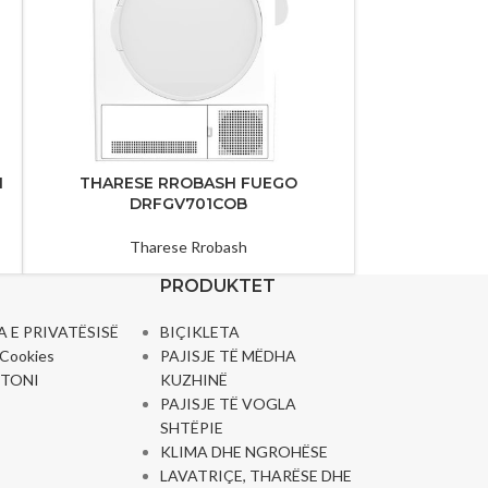
I
THARESE RROBASH FUEGO
DRFGV701COB
Tharese Rrobash
PRODUKTET
A E PRIVATËSISË
BIÇIKLETA
e Cookies
PAJISJE TË MËDHA
TONI
KUZHINË
PAJISJE TË VOGLA
SHTËPIE
KLIMA DHE NGROHËSE
LAVATRIÇE, THARËSE DHE