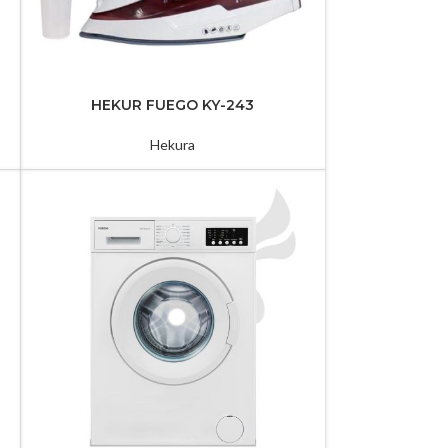
Suport TV
Tenda Projektori
HEKUR FUEGO KY-243
TV FUEGO
Hekura
43EL720GTV
Te Gjithe TV