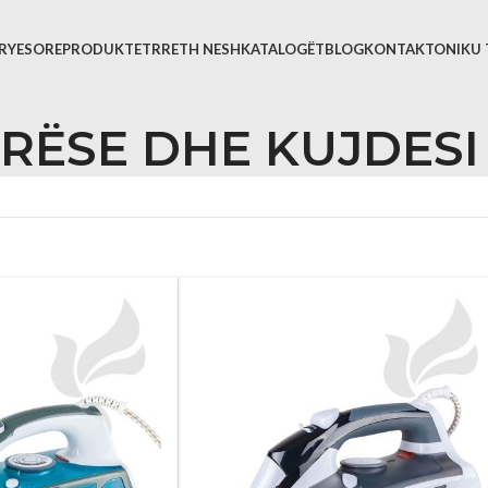
KRYESORE
PRODUKTET
RRETH NESH
KATALOGËT
BLOG
KONTAKTONI
KU 
ARËSE DHE KUJDES