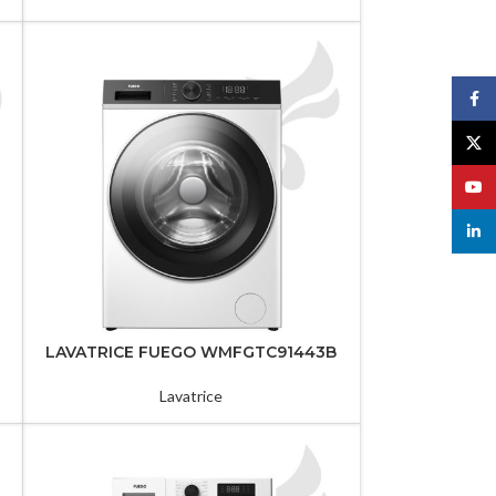
Face
X
YouT
linked
LAVATRICE FUEGO WMFGTC91443B
Lavatrice