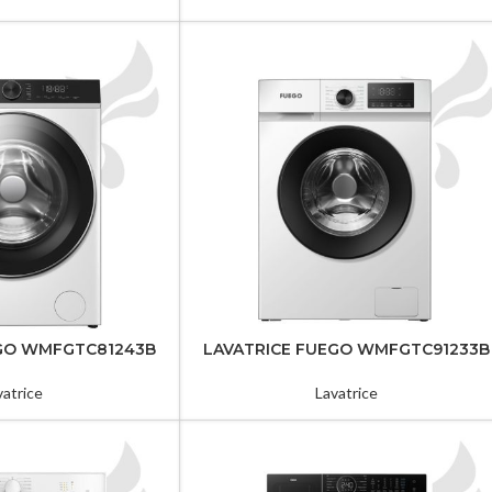
EGO WMFGTC81243B
LAVATRICE FUEGO WMFGTC91233B
vatrice
Lavatrice