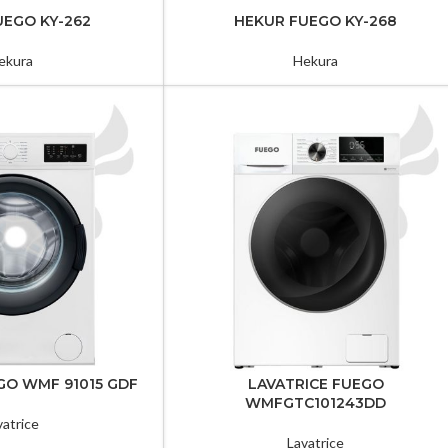
UEGO KY-262
HEKUR FUEGO KY-268
ekura
Hekura
GO WMF 91015 GDF
LAVATRICE FUEGO
WMFGTC101243DD
vatrice
Lavatrice