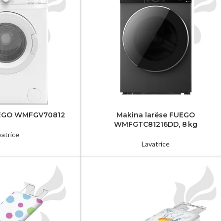
UEGO WMFGV70812
Makina larëse FUEGO
WMFGTC81216DD, 8 kg
vatrice
Lavatrice