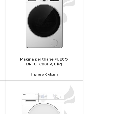
Makina për tharje FUEGO
DRFGTC80HP, 8 kg
Tharese Rrobash