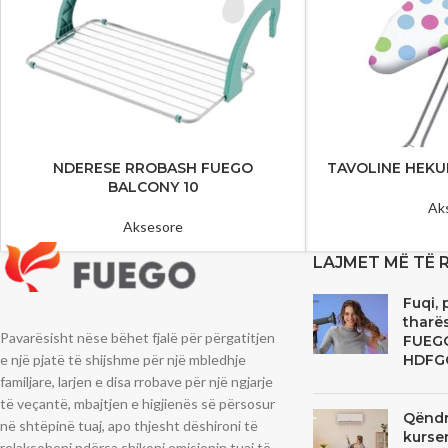
NDERESE RROBASH FUEGO
TAVOLINE HEKU
BALCONY 10
Ak
Aksesore
LAJMET MË TË 
Fuqi, 
tharës
Pavarësisht nëse bëhet fjalë për përgatitjen
FUEG
e një pjatë të shijshme për një mbledhje
HDFG
familjare, larjen e disa rrobave për një ngjarje
të veçantë, mbajtjen e higjienës së përsosur
Qëndr
në shtëpinë tuaj, apo thjesht dëshironi të
kurse
relaksoheni ndërsa shikoni emisionin tuaj të