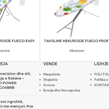
ROSJE FUEGO EASY
TAVOLINE HEKUROSJE FUEGO PROF
sesore
Aksesore
REJA
VENDE
LIDHJE
precizion dhe stil,
Maqedonia
POLITIK
ja e flokëve –
Shqipëria
Politika 
O POWER
Kosova
KONTAK
CO4BRB
Bosnja dhe Hercegovina
oni ngrohtë,
ni me mençuri: Pse