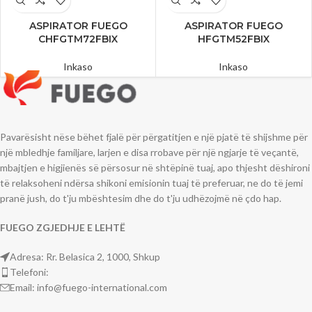
ASPIRATOR FUEGO
ASPIRATOR FUEGO
CHFGTM72FBIX
HFGTM52FBIX
Inkaso
Inkaso
Pavarësisht nëse bëhet fjalë për përgatitjen e një pjatë të shijshme për
një mbledhje familjare, larjen e disa rrobave për një ngjarje të veçantë,
mbajtjen e higjienës së përsosur në shtëpinë tuaj, apo thjesht dëshironi
të relaksoheni ndërsa shikoni emisionin tuaj të preferuar, ne do të jemi
pranë jush, do t'ju mbështesim dhe do t'ju udhëzojmë në çdo hap.
FUEGO
ZGJEDHJE
E LEHT
Ë
Adresa: Rr. Belasica 2, 1000, Shkup
Telefoni:
Email: info@fuego-international.com