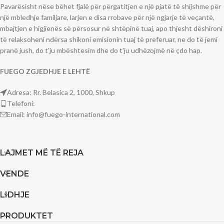
Pavarësisht nëse bëhet fjalë për përgatitjen e një pjatë të shijshme për
një mbledhje familjare, larjen e disa rrobave për një ngjarje të veçantë,
mbajtjen e higjienës së përsosur në shtëpinë tuaj, apo thjesht dëshironi
të relaksoheni ndërsa shikoni emisionin tuaj të preferuar, ne do të jemi
pranë jush, do t'ju mbështesim dhe do t'ju udhëzojmë në çdo hap.
FUEGO
ZGJEDHJE
E LEHT
Ë
Adresa: Rr. Belasica 2, 1000, Shkup
Telefoni:
Email: info@fuego-international.com
LAJMET MË TË REJA
VENDE
LIDHJE
PRODUKTET