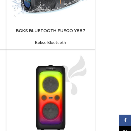
Suport TV
Tenda Projektori
BOKS BLUETOOTH FUEGO Y887
TV FUEGO
Bokse Bluetooth
43EL720GTV
Te Gjithe TV
Face