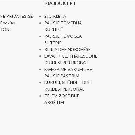
PRODUKTET
A E PRIVATËSISË
BIÇIKLETA
e Cookies
PAJISJE TË MËDHA
TONI
KUZHINË
PAJISJE TË VOGLA
SHTËPIE
KLIMA DHE NGROHËSE
LAVATRIÇE, THARËSE DHE
KUJDESI PËR RROBAT
FSHESA ME VAKUM DHE
PAJISJE PASTRIMI
BUKURI, SHËNDET DHE
KUJDESI PERSONAL
TELEVIZORË DHE
ARGËTIM