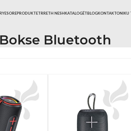
KRYESORE
PRODUKTET
RRETH NESH
KATALOGËT
BLOG
KONTAKTONI
KU 
Bokse Bluetooth