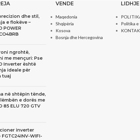
REJA
VENDE
LIDHJE
precizion dhe stil,
Maqedonia
POLITIK
ja e flokëve –
Shqipëria
Politika 
O POWER
Kosova
KONTAK
CO4BRB
Bosnja dhe Hercegovina
oni ngrohtë,
ni me mençuri: Pse
 Inverter është
ja ideale për
 tuaj
a në shtëpin tënde,
llëmbën e dorës me
 85 ELU 720 GTV
!
cioner inverter
 FGTC24INV-WIFI-