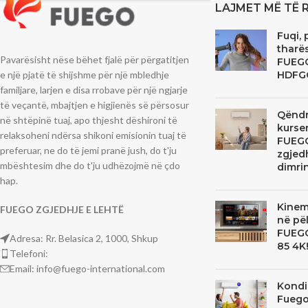
LAJMET MË TË 
Fuqi, 
tharës
Pavarësisht nëse bëhet fjalë për përgatitjen
FUEG
e një pjatë të shijshme për një mbledhje
HDFG
familjare, larjen e disa rrobave për një ngjarje
të veçantë, mbajtjen e higjienës së përsosur
Qëndr
në shtëpinë tuaj, apo thjesht dëshironi të
kurse
relaksoheni ndërsa shikoni emisionin tuaj të
FUEGO
preferuar, ne do të jemi pranë jush, do t'ju
zgjedh
mbështesim dhe do t'ju udhëzojmë në çdo
dimrin
hap.
Kinem
FUEGO
ZGJEDHJE
E LEHT
Ë
në pë
FUEGO
Adresa: Rr. Belasica 2, 1000, Shkup
85 4K
Telefoni:
Email: info@fuego-international.com
Kondi
Fuego