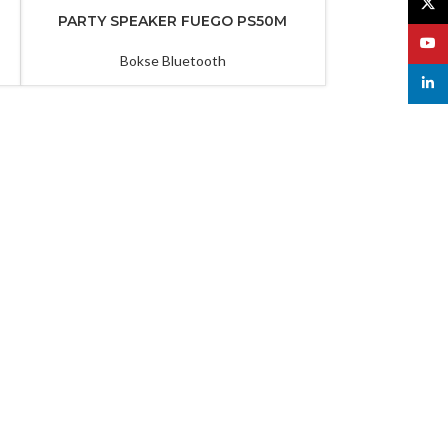
X
PARTY SPEAKER FUEGO PS50M
YouT
Bokse Bluetooth
linked