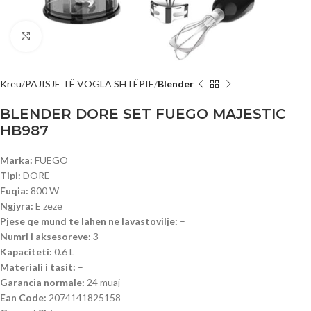
Click to enlarge
Kreu
PAJISJE TË VOGLA SHTËPIE
Blender
BLENDER DORE SET FUEGO MAJESTIC
HB987
Marka:
FUEGO
Tipi:
DORE
Fuqia:
800 W
Ngjyra:
E zeze
Pjese qe mund te lahen ne lavastovilje:
–
Numri i aksesoreve:
3
Kapaciteti:
0.6 L
Materiali i tasit:
–
Garancia normale:
24 muaj
Ean Code:
2074141825158