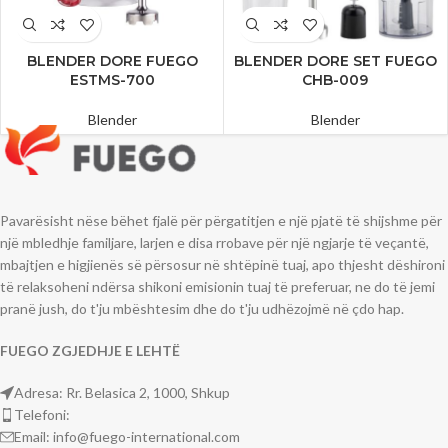
BLENDER DORE FUEGO
BLENDER DORE SET FUEGO
ESTMS-700
CHB-009
Blender
Blender
Pavarësisht nëse bëhet fjalë për përgatitjen e një pjatë të shijshme për
një mbledhje familjare, larjen e disa rrobave për një ngjarje të veçantë,
mbajtjen e higjienës së përsosur në shtëpinë tuaj, apo thjesht dëshironi
të relaksoheni ndërsa shikoni emisionin tuaj të preferuar, ne do të jemi
pranë jush, do t'ju mbështesim dhe do t'ju udhëzojmë në çdo hap.
FUEGO
ZGJEDHJE
E LEHT
Ë
Adresa: Rr. Belasica 2, 1000, Shkup
Telefoni:
Email: info@fuego-international.com