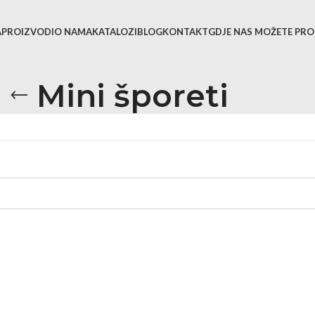
A
PROIZVODI
O NAMA
KATALOZI
BLOG
KONTAKT
GDJE NAS MOŽETE PRO
Mini šporeti