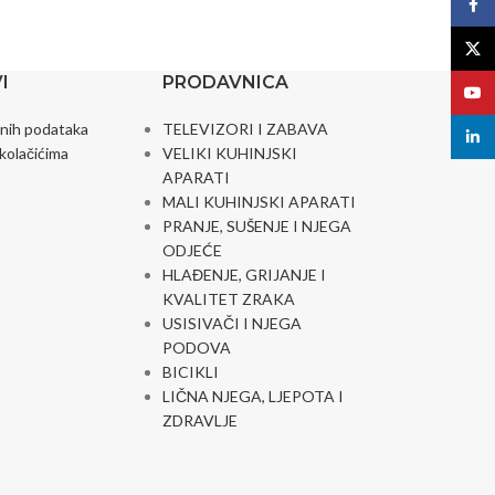
Face
X
I
PRODAVNICA
YouT
čnih podataka
TELEVIZORI I ZABAVA
linked
 kolačićima
VELIKI KUHINJSKI
APARATI
MALI KUHINJSKI APARATI
PRANJE, SUŠENJE I NJEGA
ODJEĆE
HLAĐENJE, GRIJANJE I
KVALITET ZRAKA
USISIVAČI I NJEGA
PODOVA
BICIKLI
LIČNA NJEGA, LJEPOTA I
ZDRAVLJE