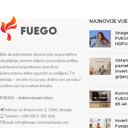
NAJNOVIJE VIJE
Snaga,
FUEG
HDFG
Bilo da pripremate ukusno jelo za porodično
Ostani
okupljanje, perete odjeću za posebnu priliku,
pamet
održavate besprekoran dom ili se
invert
jednostavno želite opustiti uz omiljenu TV
grijan
emisiju – mi smo tu uz vas, držimo vas za ruku i
vodimo vas na svakom koraku.
Kućno
FUEGO – Jednostavan izbor.
FUEGO
85 4K
Adresa: ul. Belasica br. 2, 1000, Skoplje
Telefon: +389 (0)71 381 626
Invert
Email: info@fuego-international.com
Fuego