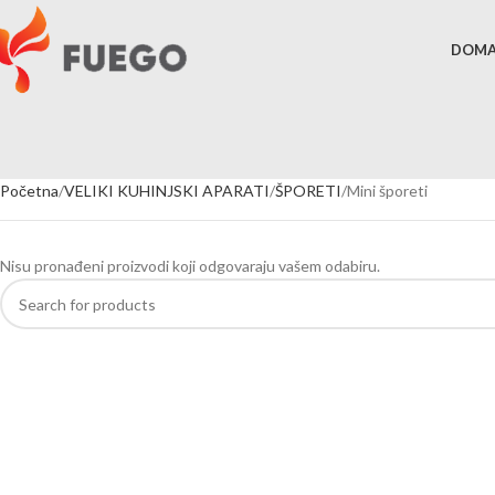
DOM
Početna
VELIKI KUHINJSKI APARATI
ŠPORETI
Mini šporeti
Nisu pronađeni proizvodi koji odgovaraju vašem odabiru.