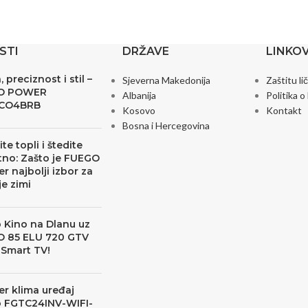
STI
DRŽAVE
LINKOV
 preciznost i stil –
Sjeverna Makedonija
Zaštitu li
O POWER
Albanija
Politika o
CO4BRB
Kosovo
Kontakt
Bosna i Hercegovina
te topli i štedite
no: Zašto je FUEGO
er najbolji izbor za
je zimi
 Kino na Dlanu uz
 85 ELU 720 GTV
 Smart TV!
er klima uređaj
 FGTC24INV-WIFI-