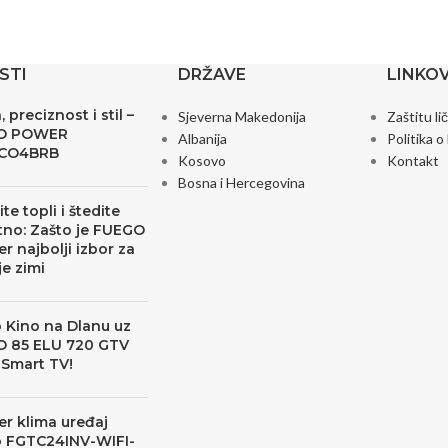
STI
DRŽAVE
LINKOV
 preciznost i stil –
Sjeverna Makedonija
Zaštitu li
O POWER
Albanija
Politika o
CO4BRB
Kosovo
Kontakt
Bosna i Hercegovina
te topli i štedite
no: Zašto je FUEGO
er najbolji izbor za
je zimi
 Kino na Dlanu uz
 85 ELU 720 GTV
 Smart TV!
er klima uređaj
 FGTC24INV-WIFI-