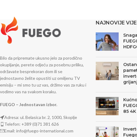
NAJNOVIJE VIJE
Snaga,
FUEG
HDFG
Bilo da pripremate ukusno jelo za porodično
Ostani
okupljanje, perete odjeću za posebnu priliku,
pamet
održavate besprekoran dom ili se
invert
jednostavno želite opustiti uz omiljenu TV
grijan
emisiju – mi smo tu uz vas, držimo vas za ruku i
vodimo vas na svakom koraku.
Kućno
FUEGO – Jednostavan izbor.
FUEGO
85 4K
Adresa: ul. Belasica br. 2, 1000, Skoplje
Telefon: +389 (0)71 381 626
Invert
Email: info@fuego-international.com
Fuego