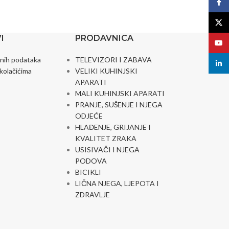
Face
X
I
PRODAVNICA
YouT
čnih podataka
TELEVIZORI I ZABAVA
linked
 kolačićima
VELIKI KUHINJSKI
APARATI
MALI KUHINJSKI APARATI
PRANJE, SUŠENJE I NJEGA
ODJEĆE
HLAĐENJE, GRIJANJE I
KVALITET ZRAKA
USISIVAČI I NJEGA
PODOVA
BICIKLI
LIČNA NJEGA, LJEPOTA I
ZDRAVLJE