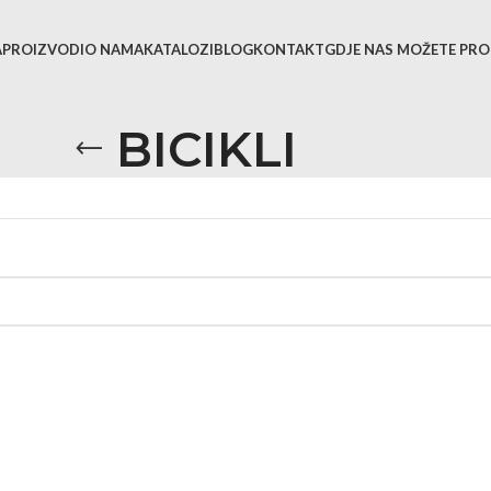
A
PROIZVODI
O NAMA
KATALOZI
BLOG
KONTAKT
GDJE NAS MOŽETE PRO
BICIKLI