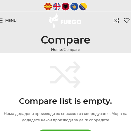
MENU
Compare
Home
Compare
Compare list is empty.
Нема додадени производи во списокот за споредување. Мора да
додадете некои производи за да ги споредите