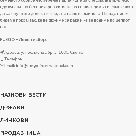
одржување на беспрекорна хигиена во вашиот дом или само сакате
да се опуштите додека го гледате вашето омилено ТВ шоу, ние ќе
бидеме покрај вас, ќе ве држиме за рака и ќе ве водиме по целиот
пат.
FUEGO – Лесен избор.
Адреса: ул. Беласица бр. 2, 1000, Скопје
Телефон:
Email: info@fuego-international.com
НАЈНОВИ ВЕСТИ
ДРЖАВИ
ЛИНКОВИ
ПРОДАВНИЦА