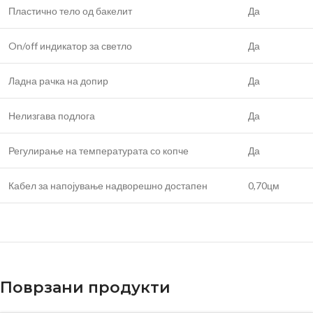
Пластично тело од бакелит
Да
On/off индикатор за светло
Да
Ладна рачка на допир
Да
Нелизгава подлога
Да
Регулирање на температурата со копче
Да
Кабел за напојување надворешно достапен
0,70цм
Поврзани продукти