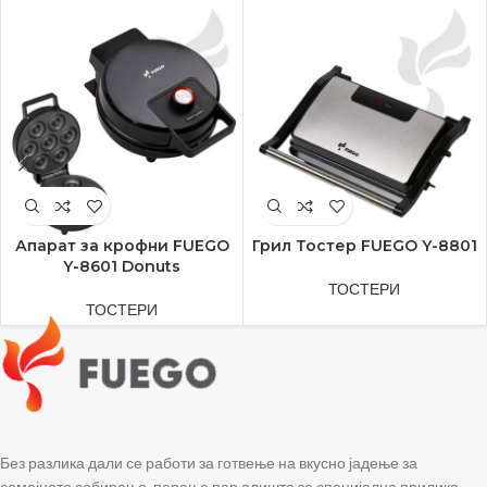
Апарат за крофни FUEGO
Грил Тостер FUEGO Y-8801
Y-8601 Donuts
ТОСТЕРИ
ТОСТЕРИ
Без разлика дали се работи за готвење на вкусно јадење за
семејното собирање, перење пар алишта за специјална прилика,