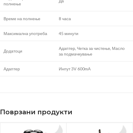
Да
полнење
Време на полнење
8 часа
Максимална употреба
45 минути
Адаптер, Четка за чистење, Масло
Додатоци
за подмачкување
Адаптер
Инпут 3V 600mA
Поврзани продукти