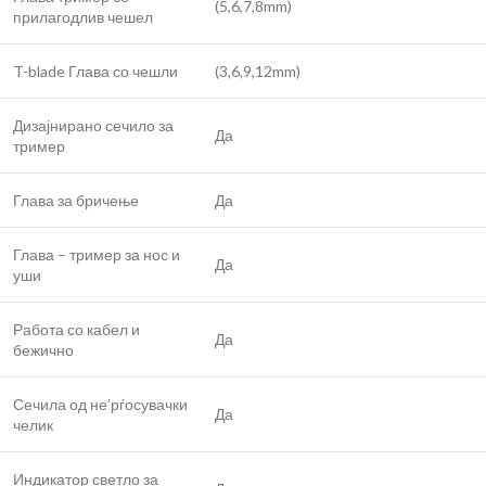
(5,6,7,8mm)
прилагодлив чешел
T-blade Глава со чешли
(3,6,9,12mm)
Дизајнирано сечило за
Да
тример
Глава за бричење
Да
Глава – тример за нос и
Да
уши
Работа со кабел и
Да
бежично
Сечила од не’рѓосувачки
Да
челик
Индикатор светло за