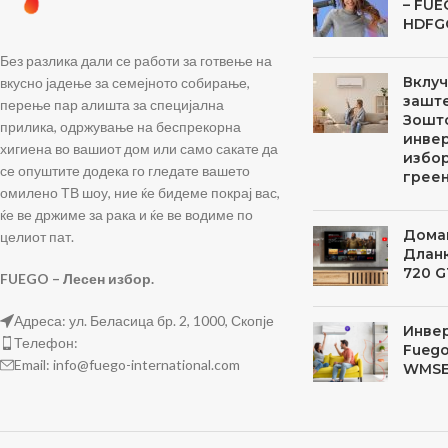
– FU
HDFG
Без разлика дали се работи за готвење на
Вклуч
вкусно јадење за семејното собирање,
заште
перење пар алишта за специјална
Зошт
прилика, одржување на беспрекорна
инвер
хигиена во вашиот дом или само сакате да
избор
се опуштите додека го гледате вашето
грее
омилено ТВ шоу, ние ќе бидеме покрај вас,
ќе ве држиме за рака и ќе ве водиме по
Дома
целиот пат.
Дланк
720 G
FUEGO – Лесен избор.
Адреса: ул. Беласица бр. 2, 1000, Скопје
Инве
Телефон:
Fuego
Email: info@fuego-international.com
WMSE