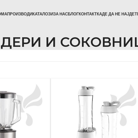
ОМА
ПРОИЗВОДИ
КАТАЛОЗИ
ЗА НАС
БЛОГ
КОНТАКТ
КАДЕ ДА НЕ НАЈДЕТ
ДЕРИ И СОКОВНИ
ТЕЛЕВИЗОРИ И ЗА
ЛЕД ТЕЛЕВИЗОРИ
МОНИТОРИ
СЛУШАЛКИ
СМАРТ ЧАСОВНИЦИ
СЕТ ТОП И АНДРОИД
ДРЖАЧИ ЗА ТЕЛЕВИЗ
ПРОЕКТОРИ И ДОДАТ
POWER BANK
КАБЛИ И ПОЛНАЧИ