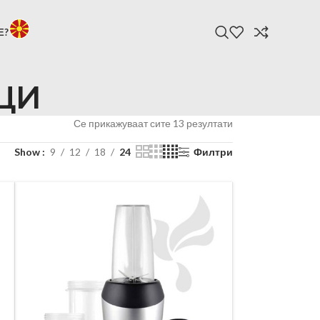
Е?
ЦИ
НАЈНОВИ ПРОИЗВОД
БАВА
Се прикажуваат сите 13 резултати
Show
9
12
18
24
Филтри
 БОКСОВИ
ОРИ
ОЦИ
LED Телевизор
LED
32EL600T
32