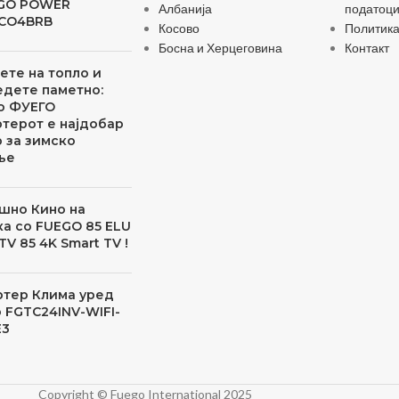
EGO POWER
Албанија
податоц
CO4BRB
Косово
Политика
Босна и Херцеговина
Контакт
ете на топло и
дете паметно:
о ФУЕГО
терот е најдобар
 за зимско
ње
шно Кино на
а со FUEGO 85 ELU
TV 85 4K Smart TV !
ртер Клима уред
 FGTC24INV-WIFI-
3
Copyright © Fuego International 2025